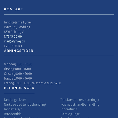
KONTAKT
Tandlægerne Fyrvej
Fyrvej 26, Sædding
6710 Esbjerg V
T.
75 15 06 00
mail@fyrvej.dk
CVR 15178043
ÅBNINGSTIDER
Mandag: 8.00 - 16.00
Tirsdag: 8.00 - 16.00
Onsdag: 8.00 - 16.00
Torsdag: 8.00 - 16.00
Fredag: 8.00 - 15.00, telefontid til kl. 14.00
BEHANDLINGER
Tandlægeskræk
Tandfarvede restaureringer
Narkose ved tandbehandling
Kosmetisk tandbehandling
Tandeftersyn
Tandretning
Parodontitis
Børn og unge