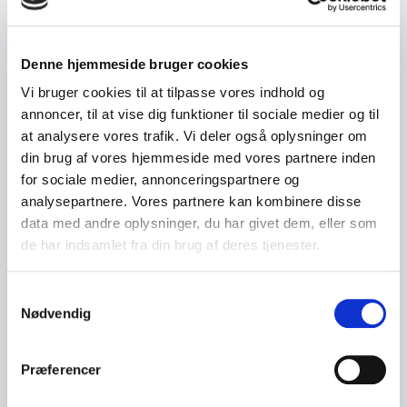
Denne hjemmeside bruger cookies
Vi bruger cookies til at tilpasse vores indhold og
annoncer, til at vise dig funktioner til sociale medier og til
at analysere vores trafik. Vi deler også oplysninger om
din brug af vores hjemmeside med vores partnere inden
KVALITETSSIKRING
for sociale medier, annonceringspartnere og
Vi er en kvalitetssikret tandklinik og kan dokumentere at vi
analysepartnere. Vores partnere kan kombinere disse
lever op til alle myndighedskrav.
data med andre oplysninger, du har givet dem, eller som
de har indsamlet fra din brug af deres tjenester.
LÆS MERE
Samtykkevalg
Nødvendig
Præferencer